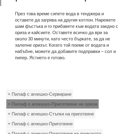
През това време сипете вода в тенджера и
оставете да загрява на другия котлон. Нарежете
шам фъстъка и го прибавете към водата заедно с
ориза и кайсиите. Оставете всичко да ври за
около 30 минути, като често бъркате, за да не
залепне оризът. Когато той поеме от водата и
набъбне, можете да добавите подправки – сол и
пипер. Ястието е готово.
+ Пилаф с агнешко-Сервиране
+ Пилаф с агнешко-Приготвяне на ориза
+ Пилаф с агнешко-Стъпки на приготвяне
+ Пилаф с агнешко-Приготвяне
+ Пилаф с агнешко-Приготвяне на агнешкото