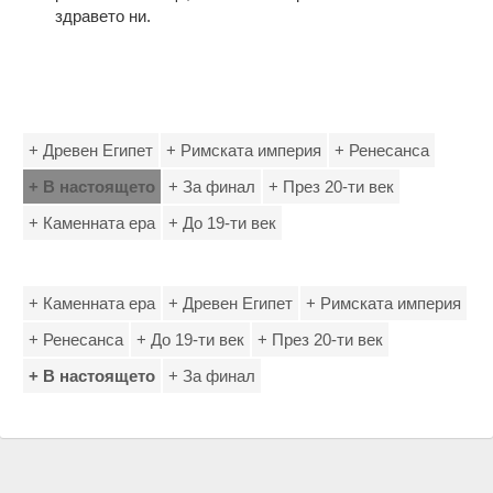
здравето ни.
+ Древен Египет
+ Римската империя
+ Ренесанса
+ В настоящето
+ За финал
+ През 20-ти век
+ Каменната ера
+ До 19-ти век
+ Каменната ера
+ Древен Египет
+ Римската империя
+ Ренесанса
+ До 19-ти век
+ През 20-ти век
+ В настоящето
+ За финал