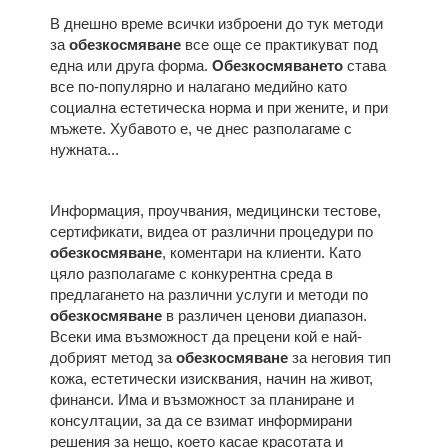
В днешно време всички изброени до тук методи
за
обезкосмяване
все още се практикуват под
една или друга форма.
Обезкосмяването
става
все по-популярно и налагано медийно като
социална естетическа норма и при жените, и при
мъжете. Хубавото е, че днес разполагаме с
нужната...
Информация, проучвания, медицински тестове,
сертификати, видеа от различни процедури по
обезкосмяване
, коментари на клиенти. Като
цяло разполагаме с
конкурентна среда в
предлагането на различни услуги и методи по
обезкосмяване
в различен ценови диапазон.
Всеки има възможност да прецени кой е най-
добрият метод за
обезкосмяване
за неговия тип
кожа, естетически изисквания, начин на живот,
финанси. Има и възможност за планиране и
консултации, за да се взимат информирани
решения за нещо, което касае красотата и