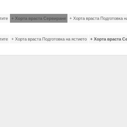
тите
+ Хорта враста Сервиране
+ Хорта враста Подготовка н
тите
+ Хорта враста Подготовка на ястието
+ Хорта враста С