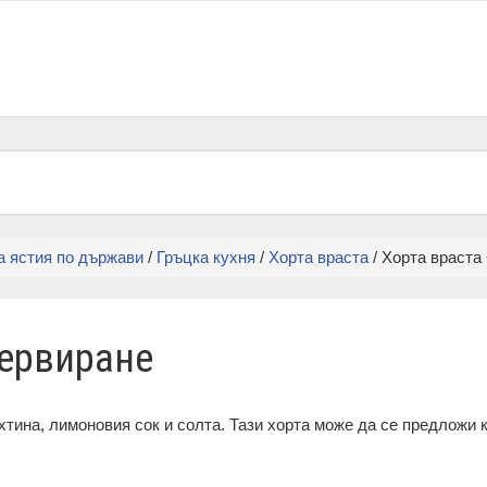
а ястия по държави
/
Гръцка кухня
/
Хорта враста
/ Хорта враста
Сервиране
тина, лимоновия сок и солта. Тази хорта може да се предложи к