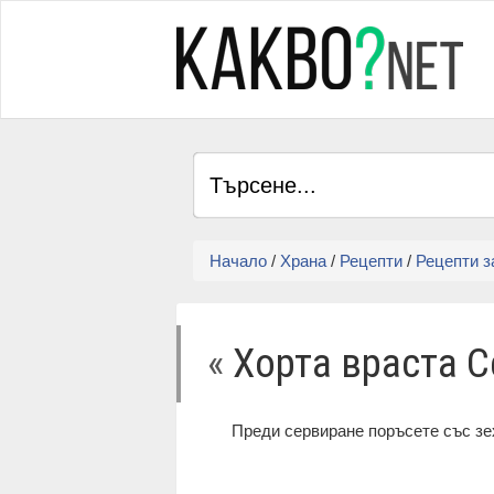
Начало
/
Храна
/
Рецепти
/
Рецепти з
«
Хорта враста 
Преди сервиране поръсете със зех