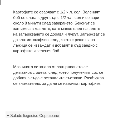
Картофите се сваряват с 1/2 ч.л. сол. Зеленият
боб се слага в друг съд с 1/2 ч.л. сол и се вари
около 8 минути след завирането. Беконът се
запържва в маслото, като малко след началото
на запържването се добавя и лукът. Запържват се
до златистокафяво, след което с решетъчна
лъжица се изваждат и добавят в съд заедно с
картофите и зеления боб.
Мазнината останала от запържването се
деглазира с оцета, след което полученият сос се
добавя в съда с останалите съставки. Разбърква
се внимателно, за да не се намачкат картофите.
+ Salade liеgeoise Сервиране