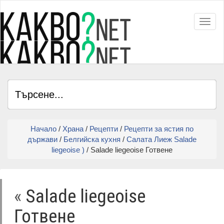
Toggl
Начало
/
Храна
/
Рецепти
/
Рецепти за ястия по
държави
/
Белгийска кухня
/
Салата Лиеж Salade
liеgeoise )
/ Salade liеgeoise Готвене
«
Salade liеgeoise
Готвене