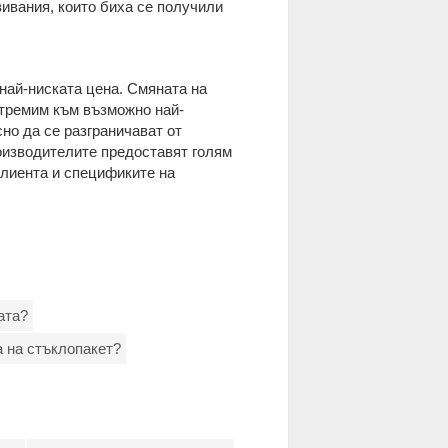
ивания, които биха се получили
най-ниската цена. Смяната на
стремим към възможно най-
но да се разграничават от
роизводителите предоставят голям
клиента и спецификите на
ата?
а на стъклопакет?