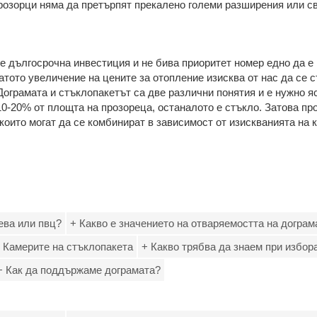
розорци няма да претърпят прекалено големи разширения или св
е дългосрочна инвестиция и не бива приоритет номер едно да е 
атото увеличение на цените за отопление изисква от нас да се 
ограмата и стъклопакетът са две различни понятия и е нужно яс
10-20% от площта на прозореца, останалото е стъкло. Затова п
 които могат да се комбинират в зависимост от изискванията на 
ева или пвц?
+ Какво е значението на отваряемостта на дограм
 Камерите на стъклопакета
+ Какво трябва да знаем при избор
+ Как да поддържаме дограмата?