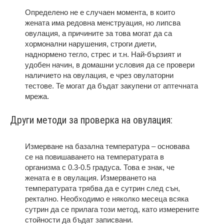
Определено не е случаен момента, в които
жената има редовна менструация, но липсва
овулация, а причините за това могат да са
хормонални нарушения, строги диети,
наднормено тегло, стрес и т.н. Най-бързият и
удобен начин, в домашни условия да се провери
наличието на овулация, е чрез овулаторни
тестове. Те могат да бъдат закупени от аптечната
мрежа.
Други методи за проверка на овулация:
Измерване на базална температура – основава
се на повишаването на температурата в
организма с 0.3-0.5 градуса. Това е знак, че
жената е в овулация. Измерването на
температурата трябва да е сутрин след сън,
ректално. Необходимо е няколко месеца всяка
сутрин да се прилага този метод, като измерените
стойности да бъдат записвани.