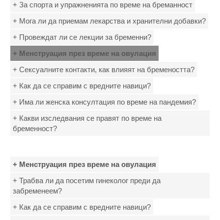
+ За спорта и упражненията по време на бреманност
+ Мога ли да приемам лекарства и хранителни добавки?
+ Провеждат ли се лекции за бременни?
+ Менструация през време на овулация
+ Сексуалните контакти, как влияят на бремеността?
+ Как да се справим с вредните навици?
+ Има ли женска консултация по време на пандемия?
+ Какви изследвания се правят по време на
бременност?
+ Менструация през време на овулация
+ Трабва ли да посетим гинеколог преди да
забременеем?
+ Как да се справим с вредните навици?