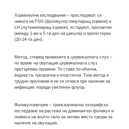
Хормонални изследвания – проследяват се
нивата на FSH (фоликулостимулиращ хормон) и
LH (лутеинизиращ хормон), естадиол, пролактин
(между 1-ви и 5-ти ден на цикъла) и прогестерон
(20-24-ти ден).
Метод, според промените в цервикалната слуз –
по време на овулация цервикалната слуз
претърпява промени. Тя става по-обилна,
водниста, прозрачна и еластична. Този метод е
трудно приложим и не се отнася при наличие на
инфекция, поради увеличен флуор.
Фоликулометрия – трансвагинално ехографско
изследване на растежа на доминантен фоликул и
появата на жълто тяло на негово място говори за
наличие на овулация.