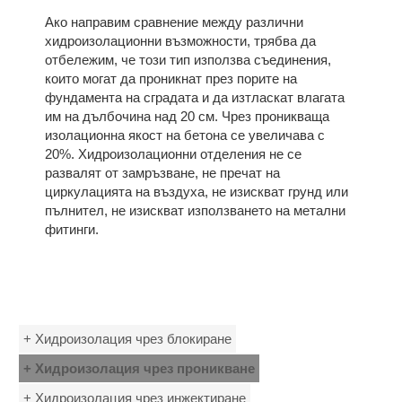
Ако направим сравнение между различни
хидроизолационни възможности, трябва да
отбележим, че този тип използва съединения,
които могат да проникнат през порите на
фундамента на сградата и да изтласкат влагата
им на дълбочина над 20 см. Чрез проникваща
изолационна якост на бетона се увеличава с
20%. Хидроизолационни отделения не се
развалят от замръзване, не пречат на
циркулацията на въздуха, не изискват грунд или
пълнител, не изискват използването на метални
фитинги.
+ Хидроизолация чрез блокиране
+ Хидроизолация чрез проникване
+ Хидроизолация чрез инжектиране