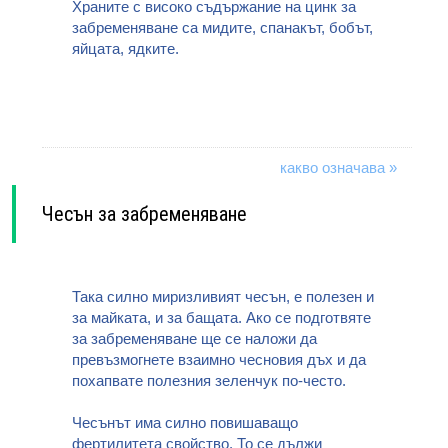
Храните с високо съдържание на цинк за
забременяване са мидите, спанакът, бобът,
яйцата, ядките.
какво означава »
Чесън за забременяване
Така силно миризливият чесън, е полезен и
за майката, и за бащата. Ако се подготвяте
за забременяване ще се наложи да
превъзмогнете взаимно чесновия дъх и да
похапвате полезния зеленчук по-често.
Чесънът има силно повишаващо
фертилитета свойство. То се дължи