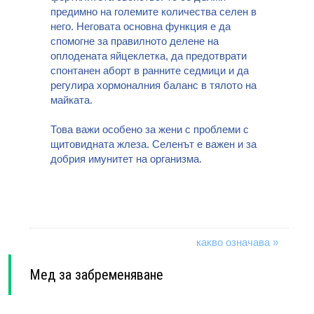
предимно на големите количества селен в
него. Неговата основна функция е да
спомогне за правилното делене на
оплодената яйцеклетка, да предотврати
спонтанен аборт в ранните седмици и да
регулира хормоналния баланс в тялото на
майката.
Това важи особено за жени с проблеми с
щитовидната жлеза. Селенът е важен и за
добрия имунитет на организма.
какво означава »
Мед за забременяване