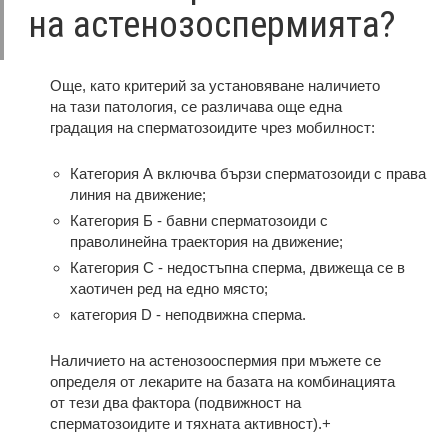
на астенозоспермията?
Още, като критерий за установяване наличието
на тази патология, се различава още една
градация на сперматозоидите чрез мобилност:
Категория А включва бързи сперматозоиди с права
линия на движение;
Категория Б - бавни сперматозоиди с
праволинейна траектория на движение;
Категория С - недостъпна сперма, движеща се в
хаотичен ред на едно място;
категория D - неподвижна сперма.
Наличието на астенозооспермия при мъжете се
определя от лекарите на базата на комбинацията
от тези два фактора (подвижност на
сперматозоидите и тяхната активност).+