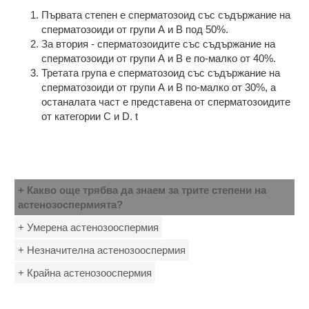
Първата степен е сперматозоид със съдържание на
сперматозоиди от групи А и В под 50%.
За втория - сперматозоидите със съдържание на
сперматозоиди от групи А и В е по-малко от 40%.
Третата група е сперматозоид със съдържание на
сперматозоиди от групи А и В по-малко от 30%, а
останалата част е представена от сперматозоидите
от категории С и D. t
+ Какво още трябва да знаем за трите степени на
астенозоспермията?
+ Умерена астенозооспермия
+ Незначителна астенозооспермия
+ Крайна астенозооспермия