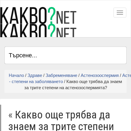
Toggl
Начало
/
Здраве
/
Забременяване
/
Астенозооспермия
/
Аст
- степени на заболяването
/ Какво още трябва да знаем
за трите степени на астенозоспермията?
«
Какво още трябва да
знаем за трите степени