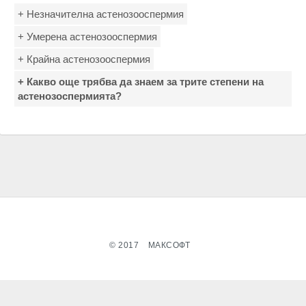
+ Незначителна астенозооспермия
+ Умерена астенозооспермия
+ Крайна астенозооспермия
+ Какво още трябва да знаем за трите степени на
астенозоспермията?
© 2017
МАКСОФТ