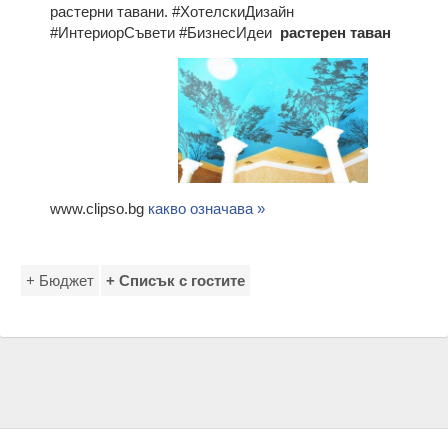
растерни тавани. #ХотелскиДизайн
#ИнтериорСъвети #БизнесИдеи
растерен таван
www.clipso.bg
какво означава »
+ Бюджет
+ Списък с гостите