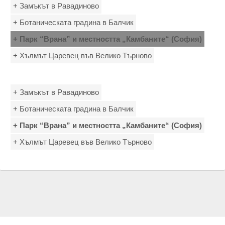
+ Замъкът в Равадиново
+ Ботаническата градина в Балчик
+ Парк “Врана” и местността „Камбаните“ (София)
+ Хълмът Царевец във Велико Търново
+ Замъкът в Равадиново
+ Ботаническата градина в Балчик
+ Парк “Врана” и местността „Камбаните“ (София)
+ Хълмът Царевец във Велико Търново