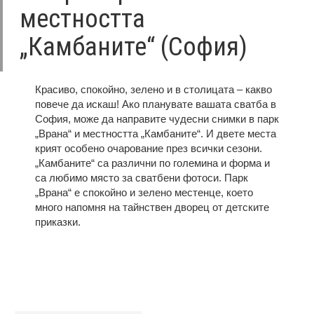
местността
„Камбаните“ (София)
Красиво, спокойно, зелено и в столицата – какво
повече да искаш! Ако планувате вашата сватба в
София, може да направите чудесни снимки в парк
„Врана“ и местността „Камбаните“. И двете места
крият особено очарование през всички сезони.
„Камбаните“ са различни по големина и форма и
са любимо място за сватбени фотоси. Парк
„Врана“ е спокойно и зелено местенце, което
много напомня на тайнствен дворец от детските
приказки.