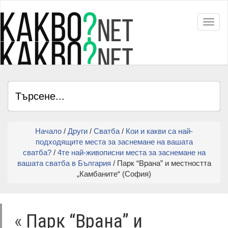
Toggl
Начало
/
Други
/
Сватба
/
Кои и какви са най-
подходящите места за заснемане на вашата
сватба?
/
4те най-живописни места за заснемане на
вашата сватба в България
/ Парк “Врана” и местността
„Камбаните“ (София)
«
Парк “Врана” и