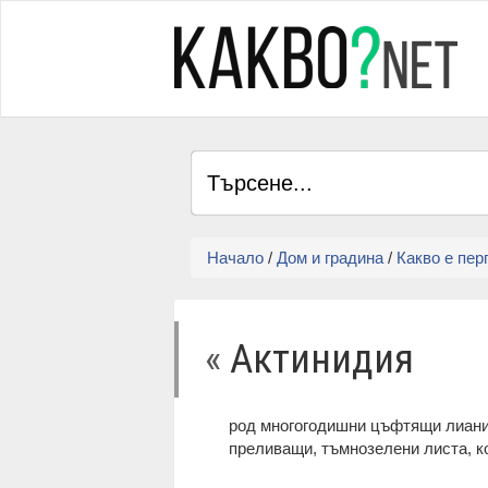
Начало
/
Дом и градина
/
Какво е пер
«
Актинидия
род многогодишни цъфтящи лиани,
преливащи, тъмнозелени листа, ко