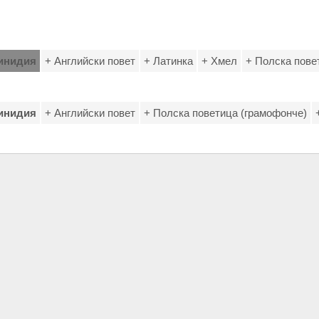
инидия
+ Английски повет
+ Латинка
+ Хмел
+ Полска пове
инидия
+ Английски повет
+ Полска поветица (грамофонче)