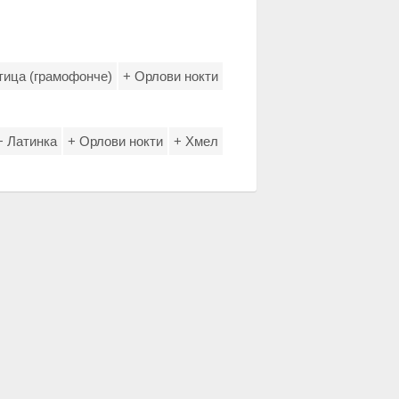
тица (грамофонче)
+ Орлови нокти
+ Латинка
+ Орлови нокти
+ Хмел