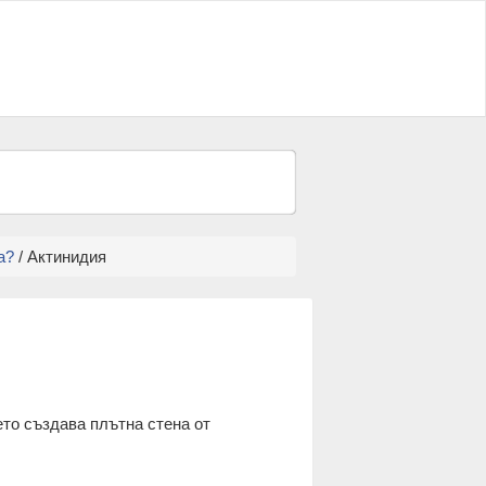
а?
/ Актинидия
то създава плътна стена от