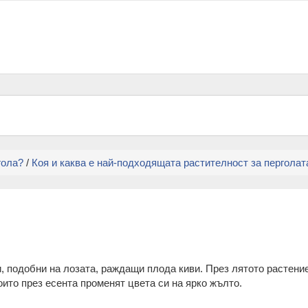
гола?
/
Коя и каква е най-подходящата растителност за перголат
 подобни на лозата, раждащи плода киви. През лятото растение
ито през есента променят цвета си на ярко жълто.