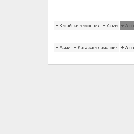
+ Китайски лимонник
+ Асми
+ Акт
+ Асми
+ Китайски лимонник
+ Акт