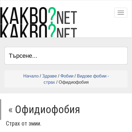
Toggl
Начало
/
Здраве
/
Фобии
/
Видове фобии -
страх
/ Офидиофобия
«
Офидиофобия
Страх от змии.