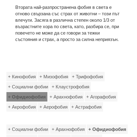
Втората най-разпространена фобия в света е
отново свързана със страх от животни – този път
влечуги. Засяга в различна степен около 1/3 от
възрастните хора по света, като, разбира се, при
повечето не може да се говори за тежки
състояния и страх, а просто за силна неприязън.
+ Кинофобия
+ Мизофобия
+ Трифофобия
+ Социални фобии
+ Клаустрофобия
+ Офидиофобия
+ Арахнофобия
+ Агорафобия
+ Акрофобия
+ Аерофобия
+ Астрафобия
+ Социални фобии
+ Арахнофобия
+ Офидиофобия