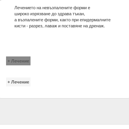
Лечението на невъзпалените форми е
широко изрязване до здрава тъкан,
а възпалените форми, както при епидермалните
кисти - разрез, лаваж и поставяне на дренаж.
+ Лечение
+ Лечение