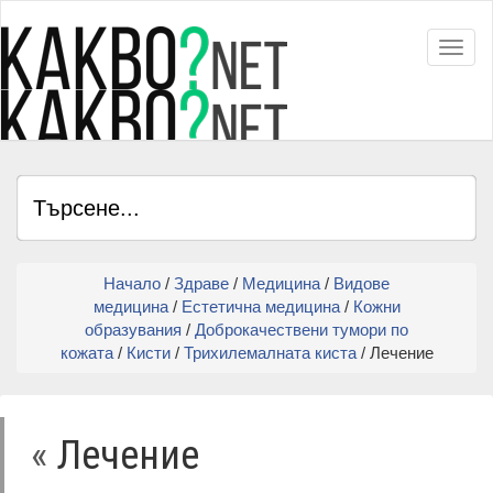
Toggl
Начало
/
Здраве
/
Медицина
/
Видове
медицина
/
Естетична медицина
/
Кожни
образувания
/
Доброкачествени тумори по
кожата
/
Кисти
/
Трихилемалната киста
/ Лечение
«
Лечение