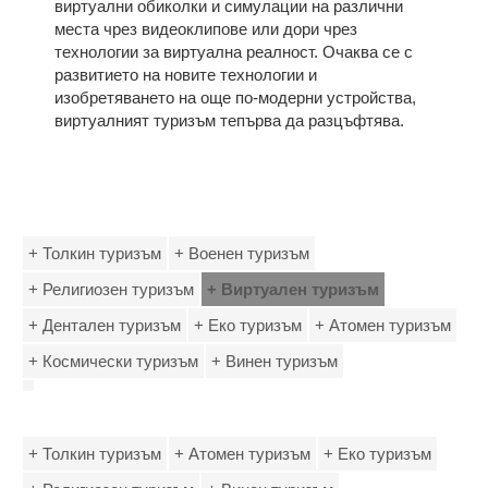
виртуални обиколки и симулации на различни
места чрез видеоклипове или дори чрез
технологии за виртуална реалност. Очаква се с
развитието на новите технологии и
изобретяването на още по-модерни устройства,
виртуалният туризъм тепърва да разцъфтява.
+ Толкин туризъм
+ Военен туризъм
+ Религиозен туризъм
+ Виртуален туризъм
+ Дентален туризъм
+ Еко туризъм
+ Атомен туризъм
+ Космически туризъм
+ Винен туризъм
+ Толкин туризъм
+ Атомен туризъм
+ Еко туризъм