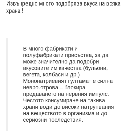
Извънредно много подобрява вкуса на всяка
храна.!
В много фабрикати и
полуфабрикати присъства, за да
може значително да подобри
вкусовите им качества (бульони,
вегета, колбаси и др.)
Мононатриевият гултамат е силна
невро-отрова – блокира
предаването на нервния импулс.
Честото консумиране на такива
храни води до високи натрупвания
на веществото в организма и до
сериозни последствия.