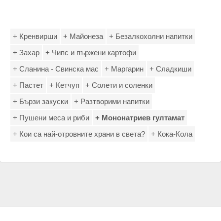
+ Кренвирши
+ Майонеза
+ Безалкохолни напитки
+ Захар
+ Чипс и пържени картофи
+ Сланина - Свинска мас
+ Маргарин
+ Сладкиши
+ Пастет
+ Кетчуп
+ Солети и соленки
+ Бързи закуски
+ Разтворими напитки
+ Пушени меса и риби
+ Мононатриев гултамат
+ Кои са най-отровните храни в света?
+ Кока-Кола