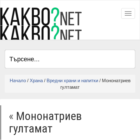
Toggl
Начало
/
Храна
/
Вредни храни и напитки
/ Мононатриев
гултамат
«
Мононатриев
гултамат