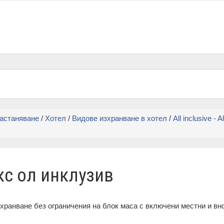
настаняване
/
Хотел
/
Видове изхранване в хотел
/
All inclusive - 
акс ол инклузив
изхранване без ограничения на блок маса с включени местни и вно