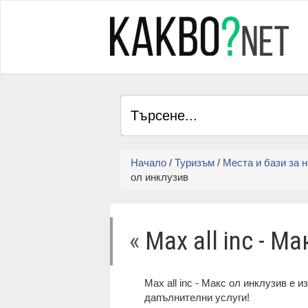
Начало
/
Туризъм
/
Места и бази за 
ол инклузив
«
Max all inc - М
Max all inc - Макс ол инклузив е 
дапълнителни услуги!