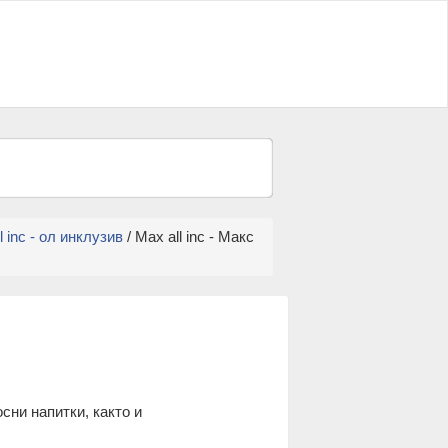
All inc - ол инклузив
/ Max all inc - Макс
сни напитки, както и