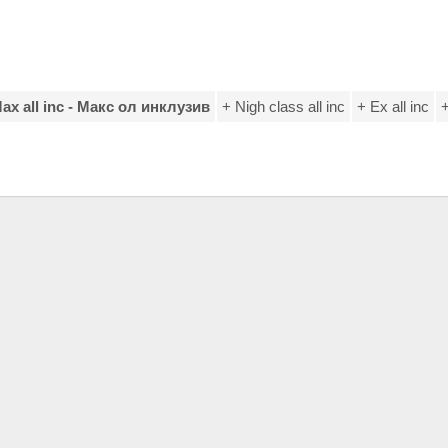
ax all inc - Макс ол инклузив
+ Nigh class all inc
+ Еx all inc
+