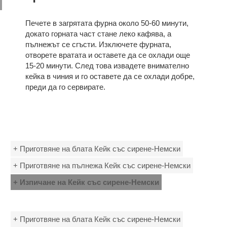
Печете в загрятата фурна около 50-60 минути,
докато горната част стане леко кафява, а
пълнежът се сгъсти. Изключете фурната,
отворете вратата и оставете да се охлади още
15-20 минути. След това извадете внимателно
кейка в чиния и го оставете да се охлади добре,
преди да го сервирате.
+ Приготвяне на блата Кейк със сирене-Немски
+ Приготвяне на пълнежа Кейк със сирене-Немски
+ Изпичане на Кейк със сирене-Немски
+ Приготвяне на блата Кейк със сирене-Немски