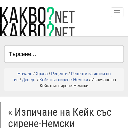
Toggl
Начало
/
Храна
/
Рецепти
/
Рецепти за ястия по
тип
/
Десерт
/
Кейк със сирене-Немски
/ Изпичане на
Кейк със сирене-Немски
«
Изпичане на Кейк със
сирене-Немски