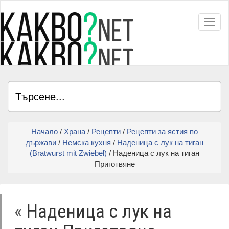
Toggl
Начало
/
Храна
/
Рецепти
/
Рецепти за ястия по
държави
/
Немска кухня
/
Наденица с лук на тиган
(Bratwurst mit Zwiebel)
/ Наденица с лук на тиган
Приготвяне
«
Наденица с лук на