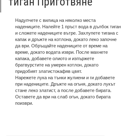
тиган Приготвяне
Надупчете с вилица на няколко места
надениците. Налейте 1 пръст вода в дълбок тиган
и сложете надениците вътре. Захлупете тигана с
капак и дръжте на котлона, докато леко започне
да ври. Обръщайте надениците от време на
време, докато водата изври. После махнете
капака, добавете олиото и изпържете
братвурстите на умерен котлон, докато
придобият златистокафяв цвят.
Нарежете лука на тънки жулиени и ги добавете
при надениците. Дръжте на огъня, докато лукът
стане леко златист, а после добавете бирата.
Оставете да ври на слаб огън, докато бирата
поизври.