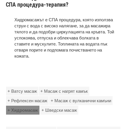
СПА процедура-терапия?
Хидромасажът е СПА процедура, която използва
струи с вода с високо налягане, за да масажира
тялото и да подобри циркулацията на кръвта. Той
успокоява, отпуска и облекчава болката в
ставите и мускулите. Топлината на водата пък
отваря порите и подпомага почистването на
кожата.
+ Ватсу масаж
+ Масаж с нагрят камък
+ Рефлексен масаж
+ Масаж с вулканични камъни
+ Хидромасаж
+ Шведски масаж