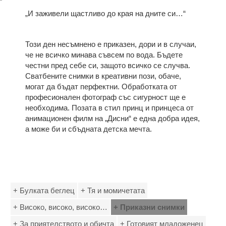
„И заживели щастливо до края на дните си…“
Този ден несъмнено е приказен, дори и в случаи,
че не всичко минава съвсем по вода. Бъдете
честни пред себе си, защото всичко се случва.
Сватбените снимки в креативни пози, обаче,
могат да бъдат перфектни. Обработката от
професионален фотограф със сигурност ще е
необходима. Позата в стил принц и принцеса от
анимационен филм на „Дисни“ е една добра идея,
а може би и сбъдната детска мечта.
+ Булката беглец
+ Тя и момичетата
+ Високо, високо, високо…
+ Приказни снимки
+ За приятелството и обичта
+ Готовият младоженец