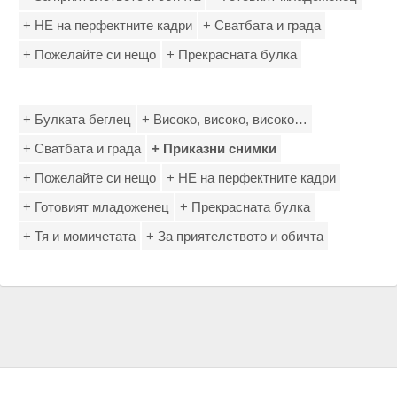
+ НЕ на перфектните кадри
+ Сватбата и града
+ Пожелайте си нещо
+ Прекрасната булка
+ Булката беглец
+ Високо, високо, високо…
+ Сватбата и града
+ Приказни снимки
+ Пожелайте си нещо
+ НЕ на перфектните кадри
+ Готовият младоженец
+ Прекрасната булка
+ Тя и момичетата
+ За приятелството и обичта