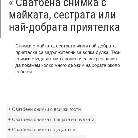
«
Сватбена снимка с
майката, сестрата или
най-добрата приятелка
Снимки с майката, сестрата и/или най-добрата
приятелка са задължителни за всяка булка. Тези
снимки създават мил спомен и са искрен начин
да покажем колко много държим на хората около
себе си.
+ Сватбени снимки с всички гости
+ Сватбена снимка с бащата на булката
+ Сватбена снимка с децата си