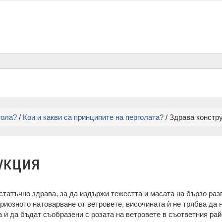
гола?
/
Кои и какви са принципите на перголата?
/ Здрава констр
укция
статъчно здрава, за да издържи тежестта и масата на бързо ра
ериозното натоварване от ветровете, височината ѝ не трябва да 
 ѝ да бъдат съобразени с розата на ветровете в съответния ра