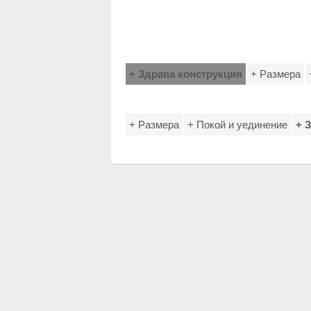
+ Здрава конструкция
+ Размера
+ Размера
+ Покой и уединение
+ 