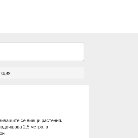
укция
звиващите се виещи растения.
надвишава 2,5 метра, а
йон