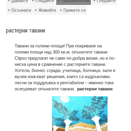
+ Давайте
+ Гледайте
+ Признателни
+ Гледайте
+ Осъзнати
+ Живейте
+ Грижете се
растерни тавани
Тавани за големи площи! При покриване на
големи площи над 300 кв.м. опънатите тавани
Clipso предлагат не само по-добра визия, но и по-
ниска цена в сравнение с растерните тавани.
Хотели, бизнес сгради, училища, болници, зали и
музеи изискват решения, които са издръжливи,
лесни за поддръжка и рентабилни – именно това
осигуряват опънатите тавани.
растерни тавани