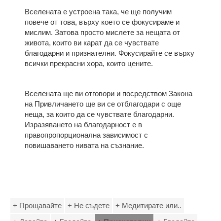
Вселената е устроена така, че ще получим
повече от това, върху което се фокусираме и
мислим. Затова просто мислете за нещата от
живота, които ви карат да се чувствате
благодарни и признателни. Фокусирайте се върху
всички прекрасни хора, които цените.
Вселената ще ви отговори и посредством Закона
на Привличането ще ви се отблагодари с още
неща, за които да се чувствате благодарни.
Изразяването на благодарност е в
правопропорционална зависимост с
повишаването нивата на съзнание.
+ Прощавайте
+ Не съдете
+ Медитирате или..