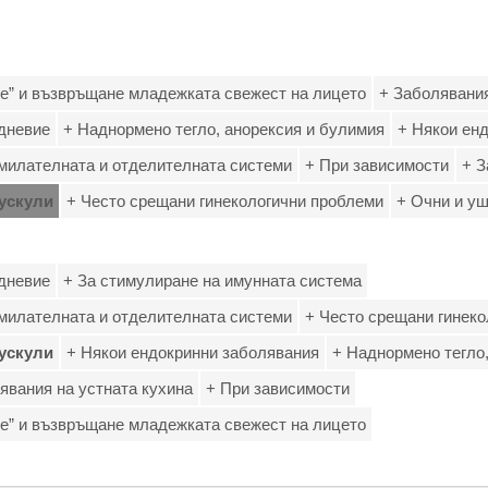
е” и възвръщане младежката свежест на лицето
+ Заболявания
едневие
+ Наднормено тегло, анорексия и булимия
+ Някои ен
милателната и отделителната системи
+ При зависимости
+ З
ускули
+ Често срещани гинекологични проблеми
+ Очни и у
едневие
+ За стимулиране на имунната система
милателната и отделителната системи
+ Често срещани гинек
ускули
+ Някои ендокринни заболявания
+ Наднормено тегло
явания на устната кухина
+ При зависимости
е” и възвръщане младежката свежест на лицето