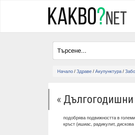
Начало
/
Здраве
/
Акупунктура
/
Забо
«
Дългогодишни 
подобрява подвижността в големите
кръст (ишиас, радикулит, дискова