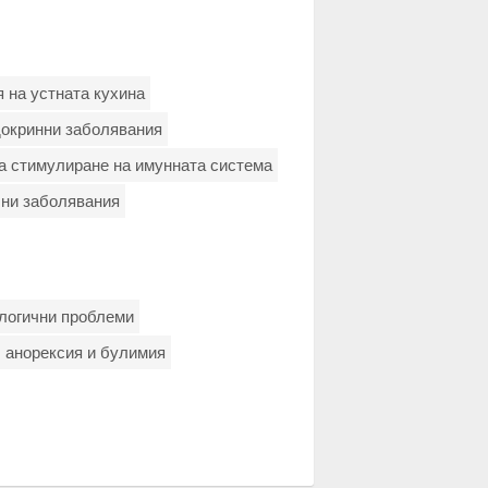
 на устната кухина
докринни заболявания
а стимулиране на имунната система
шни заболявания
ологични проблеми
, анорексия и булимия