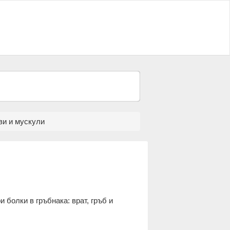
ви и мускули
 болки в гръбнака: врат, гръб и