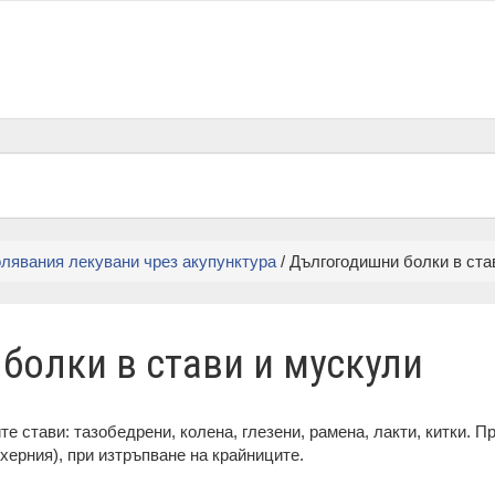
лявания лекувани чрез акупунктура
/ Дългогодишни болки в ста
болки в стави и мускули
 стави: тазобедрени, колена, глезени, рамена, лакти, китки. При
 херния), при изтръпване на крайниците.