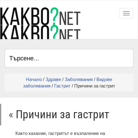
Toggl
Начало
/
Здраве
/
Заболявания
/
Видове
заболявания
/
Гастрит
/ Причини за гастрит
«
Причини за гастрит
Както казахме, гacтpитът e възпaлeниe нa