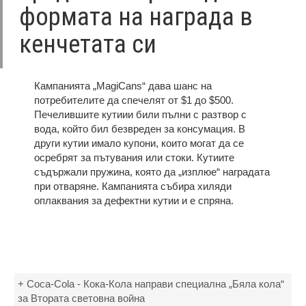
формата на награда в
кенчетата си
Кампанията „MagiCans“ дава шанс на
потребителите да спечелят от $1 до $500.
Печелившите кутиии били пълни с разтвор с
вода, който бил безвреден за консумация. В
други кутии имало купони, които могат да се
осребрят за пътувания или стоки. Кутиите
съдържали пружина, която да „изплюе“ наградата
при отваряне. Кампанията събира хиляди
оплаквания за дефектни кутии и е спряна.
+ Coca-Cola - Кока-Кола направи специална „Бяла кола“
за Втората световна война