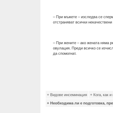
– При мъжете – изследва се сперм
отстраняват всички некачествени
– При жените – ако жената няма р
овулация. Преди всичко се изчисл
да спомогнат.
+ Видове инсеминация
+ Кога, как 
+ Необходима ли е подготовка, пр