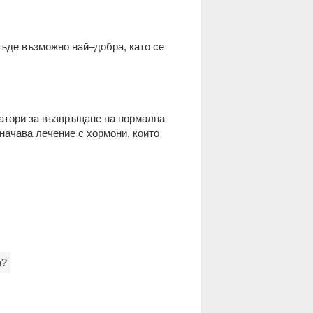
 бъде възможно най–добра, като се
латори за възвръщане на нормална
значава лечение с хормони, които
я?