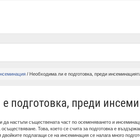
нсеминация
/ Необходима ли е подготовка, преди инсеминацият
 е подготовка, преди инсем
и да настъпи съществената част по осеменяването и инсеминаци
а осъществяване. Това, което се счита за подготовка е въздържа
 двойките подлагащи се на инсеминация се налага много подгото