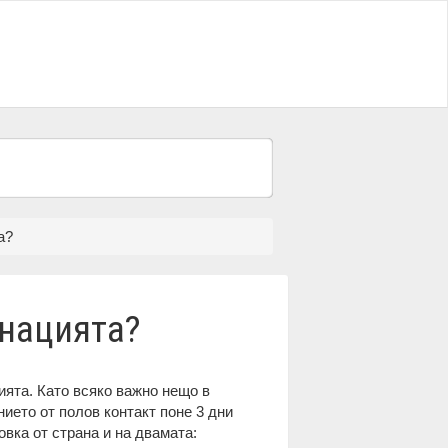
а?
инацията?
ята. Като всяко важно нещо в
нието от полов контакт поне 3 дни
вка от страна и на двамата: