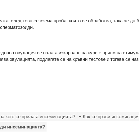
ата, след това се взема проба, която се обработва, така че да
 сперматозоиди.
едовна овулация се налага изкарване на курс с прием на стиму
ява овулацията, подлагате се на кръвни тестове и тогава се на
и на кого се прилага инсеминацията?
+ Как се прави инсеминаци
еди инсеминацията?