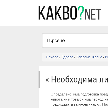
Начало
/
Здраве
/
Забременяване
/
И
«
Необходима ли
Определено, има подготовка пред
живота ни и това си има период н
преди датата за инсеминация. При