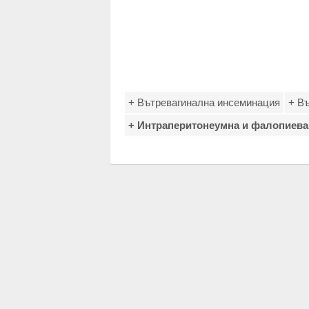
+ Вътревагинална инсеминация
+ В
+ Интраперитонеумна и фалопиева