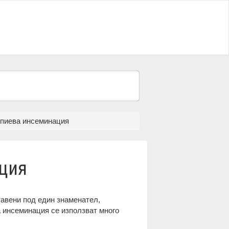
пиева инсеминация
ция
авени под един знаменател,
 инсеминация се използват много