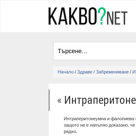
Начало
/
Здраве
/
Забременяване
/
И
«
Интраперитоне
Интраперитонеумна и фалопиева и
защото не е напълно доказано, ч
рядко.