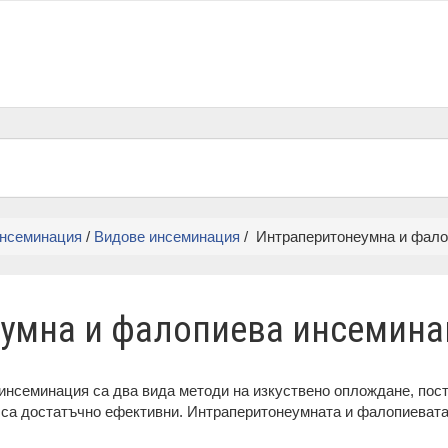
нсеминация
/
Видове инсеминация
/ Интраперитонеумна и фало
умна и фалопиева инсемина
нсеминация са два вида методи на изкуствено оплождане, пост
е са достатъчно ефективни. Интраперитонеумната и фалопиевата