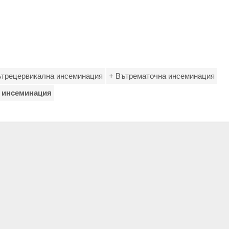
ътрецервикална инсеминация
+ Вътрематочна инсеминация
 инсеминация